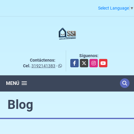
Select Language
▼
Síguenos:
Contáctenos:
Facebook
X
Instagram
YouTube
Cel.
3192141383
-
MENÚ
Blog