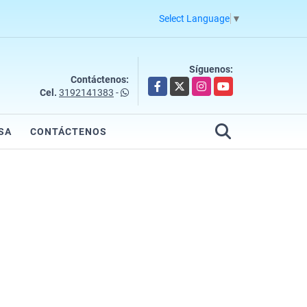
Select Language
▼
Síguenos:
Contáctenos:
Facebook
X
Instagram
YouTube
Cel.
3192141383
-
SA
CONTÁCTENOS