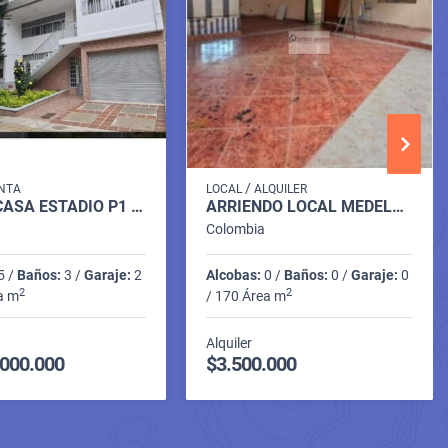
/
NTA
LOCAL
ALQUILER
VENTA CASA ESTADIO P1 C6748749
ARRIENDO LOCAL MEDELLIN P3 C. 10066812
Colombia
5 /
Baños:
3 /
Garaje:
2
Alcobas:
0 /
Baños:
0 /
Garaje:
0
2
2
a m
/ 170 Área m
Alquiler
.000.000
$3.500.000