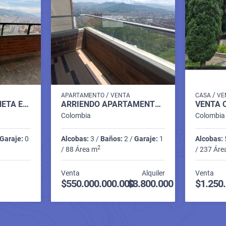
/
/
APARTAMENTO
VENTA
CASA
VE
PENTHOUSE SABANETA EN ALQUILER P 14 COD 9710198
ARRIENDO APARTAMENTO SECTOR AVES MARIA SABANETA P7 C7985007
Colombia
Colombia
Garaje:
0
Alcobas:
3 /
Baños:
2 /
Garaje:
1
Alcobas:
2
/ 88 Área m
/ 237 Áre
Venta
Alquiler
Venta
$550.000.000.000
$3.800.000
$1.250