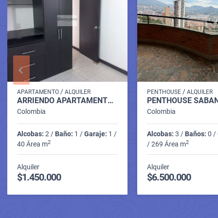
/
/
APARTAMENTO
ALQUILER
PENTHOUSE
ALQUILER
ARRIENDO APARTAMENTO LA ESTRELLA VEREDA LA RAYA P.8 C.10236625
Colombia
Colombia
Alcobas:
2 /
Baño:
1 /
Garaje:
1 /
Alcobas:
3 /
Baños:
0 /
2
2
40 Área m
/ 269 Área m
Alquiler
Alquiler
$1.450.000
$6.500.000