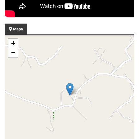
Mapa
+
−