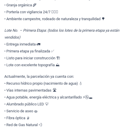
• Granja orgánica 🌾
• Portería con vigilancia 24/7 👮🏻‍♂️
• Ambiente campestre, rodeado de naturaleza y tranquilidad 🌳
Lote No. – Primera Etapa: (todos los lotes de la primera etapa ya están
vendidos)
• Entrega inmediata 🚛
• Primera etapa ya finalizada ✅
• Listo para iniciar construcción 🏗️
• Lote con excelente topografía ⛰️
Actualmente, la parcelación ya cuenta con:
• Recurso hídrico propio (nacimiento de agua) 💧
• Vías internas pavimentadas 🛣️
• Agua potable, energía eléctrica y alcantarillado ⚡🚰🕳️
• Alumbrado público LED 💡
• Servicio de aseo 🧽
• Fibra óptica 📡
• Red de Gas Natural 💨