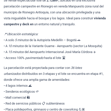
Se vende espectacular lote de
2.128m²,
ubicado en una exclusiva
parcelación campestre en Rionegro en vereda Manpuesto zona rural del
municipio de Rionegro Antioquia, con una ubicación privilegiada y una
vista inigualable hacia el bosque y los lagos. Ideal para construir
vivienda
campestre y deck en
un entorno natural y tranquilo.
📍
Ubicación estratégica:
• A solo
5 minutos
de la Autopista Medellín – Bogotá 🚗
• A
10 minutos
de la Variante Guarne - Aeropuerto (sector La Mosquita)
• A
15 minutos
del Aeropuerto Internacional José María Córdova ✈️
• Acceso 100%
pavimentado
hasta el lote 🛣️
La parcelación está proyectada para contar con
36 lotes
urbanizados
distribuidos en 3 etapas y el lote se encuentra en etapa #1,
donde ofrece una amplia gama de amenidades:
• 4 lagos internos 🌊
• Senderos ecológicos 🌱
• Mall comercial 🛍️
• Red de servicios públicos 📋 subterráneos
• Placa polideportiva, gimnasio y centro de coworking 💪🏽