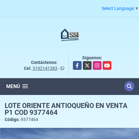
Select Language
▼
Síguenos:
Contáctenos:
Facebook
X
Instagram
YouTube
Cel.
3192141383
-
MENÚ
LOTE ORIENTE ANTIOQUEÑO EN VENTA
P1 COD 9377464
Código.
9377464