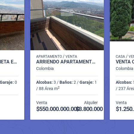
/
/
APARTAMENTO
VENTA
CASA
VE
PENTHOUSE SABANETA EN ALQUILER P 14 COD 9710198
ARRIENDO APARTAMENTO SECTOR AVES MARIA SABANETA P7 C7985007
Colombia
Colombia
Garaje:
0
Alcobas:
3 /
Baños:
2 /
Garaje:
1
Alcobas:
2
/ 88 Área m
/ 237 Áre
Venta
Alquiler
Venta
$550.000.000.000
$3.800.000
$1.250