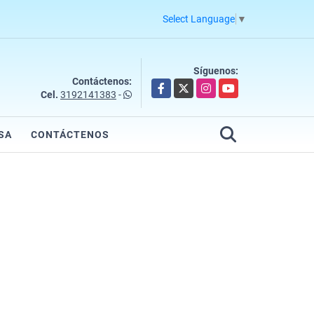
Select Language
▼
Síguenos:
Contáctenos:
Facebook
X
Instagram
YouTube
Cel.
3192141383
-
SA
CONTÁCTENOS