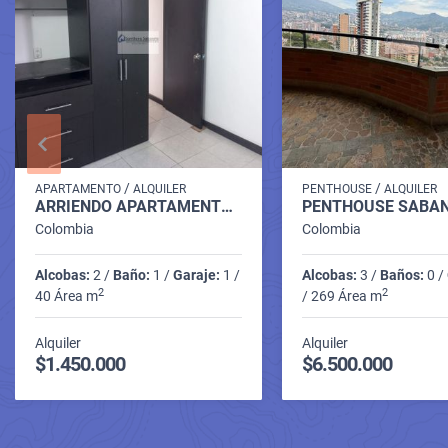
/
/
APARTAMENTO
ALQUILER
PENTHOUSE
ALQUILER
ARRIENDO APARTAMENTO LA ESTRELLA VEREDA LA RAYA P.8 C.10236625
Colombia
Colombia
Alcobas:
2 /
Baño:
1 /
Garaje:
1 /
Alcobas:
3 /
Baños:
0 /
2
2
40 Área m
/ 269 Área m
Alquiler
Alquiler
$1.450.000
$6.500.000