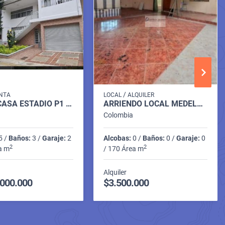
/
NTA
LOCAL
ALQUILER
VENTA CASA ESTADIO P1 C6748749
ARRIENDO LOCAL MEDELLIN P3 C. 10066812
Colombia
5 /
Baños:
3 /
Garaje:
2
Alcobas:
0 /
Baños:
0 /
Garaje:
0
2
2
a m
/ 170 Área m
Alquiler
.000.000
$3.500.000