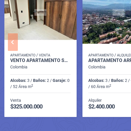
/
/
APARTAMENTO
VENTA
APARTAMENTO
ALQUILE
VENTO APARTAMENTO SABANETA P9 C. 10084442
Colombia
Colombia
Alcobas:
3 /
Baños:
2 /
Garaje:
0
Alcobas:
3 /
Baños:
2 /
2
2
/ 52 Área m
/ 60 Área m
Venta
Alquiler
$325.000.000
$2.400.000