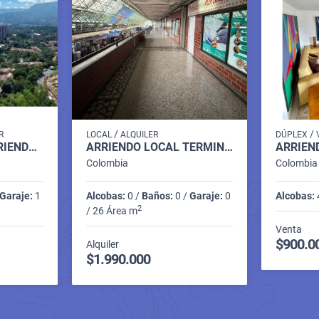
/
/
R
LOCAL
ALQUILER
DÚPLEX
APARTAMENTO ARRIENDO RODEO ALTO MEDELLÍN P17 CODIGO 9321687
ARRIENDO LOCAL TERMINAL DEL NORTE P.1 C. 10234251
Colombia
Colombia
Garaje:
1
Alcobas:
0 /
Baños:
0 /
Garaje:
0
Alcobas:
2
/ 26 Área m
Venta
$900.0
Alquiler
$1.990.000