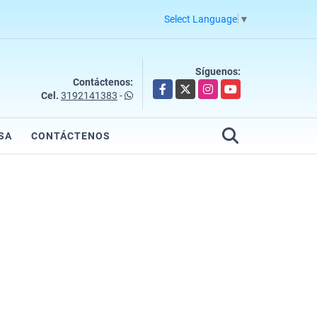
Select Language
▼
Síguenos:
Contáctenos:
Facebook
X
Instagram
YouTube
Cel.
3192141383
-
SA
CONTÁCTENOS