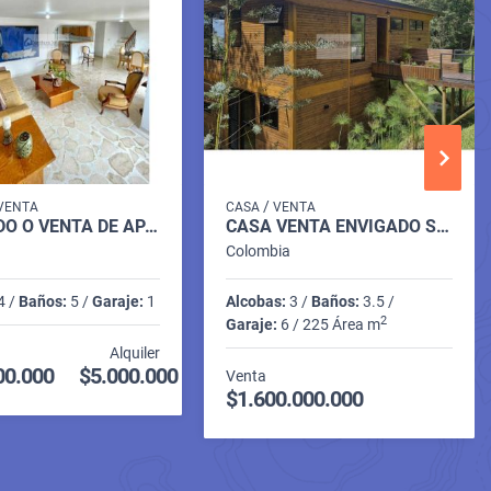
/
VENTA
CASA
VENTA
ARRIENDO O VENTA DE APARTAMENTO DÚPLEX EN ENVIGADO P8 C7356427
CASA VENTA ENVIGADO SABANETA ANTIOQUIA P2 COD 9400235
Colombia
4 /
Baños:
5 /
Garaje:
1
Alcobas:
3 /
Baños:
3.5 /
2
Garaje:
6 / 225 Área m
Alquiler
00.000
$5.000.000
Venta
$1.600.000.000