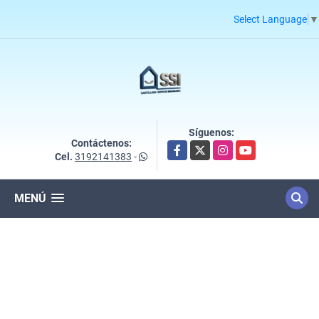
Select Language
▼
Síguenos:
Contáctenos:
Facebook
X
Instagram
YouTube
Cel.
3192141383
-
MENÚ