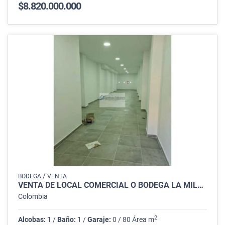
$8.820.000.000
/
BODEGA
VENTA
VENTA DE LOCAL COMERCIAL O BODEGA LA MILAGROSA - MEDELLÍN C6756497
Colombia
2
Alcobas:
1 /
Baño:
1 /
Garaje:
0 / 80 Área m