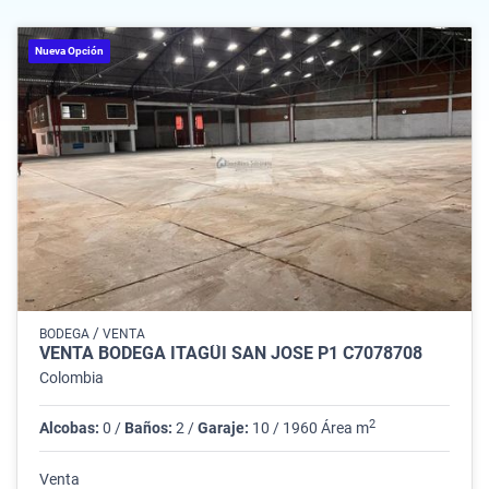
Nueva Opción
/
BODEGA
VENTA
VENTA BODEGA ITAGÜÍ SAN JOSÉ P1 C7078708
Colombia
2
Alcobas:
0 /
Baños:
2 /
Garaje:
10 / 1960 Área m
Venta