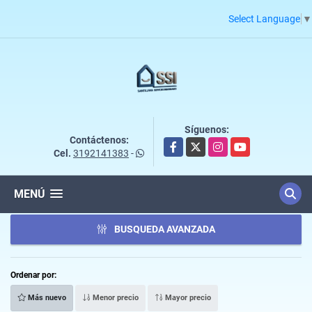
Select Language
▼
Síguenos:
Contáctenos:
Facebook
X
Instagram
YouTube
Cel.
3192141383
-
MENÚ
BUSQUEDA AVANZADA
Ordenar por:
Más nuevo
Menor precio
Mayor precio