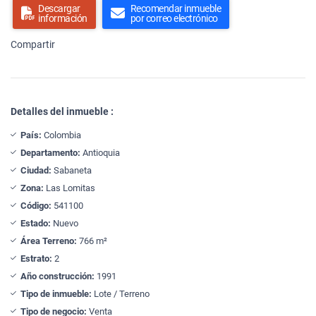
Descargar
Recomendar inmueble
información
por correo electrónico
Compartir
Detalles del inmueble :
País:
Colombia
Departamento:
Antioquia
Ciudad:
Sabaneta
Zona:
Las Lomitas
Código:
541100
Estado:
Nuevo
Área Terreno:
766 m²
Estrato:
2
Año construcción:
1991
Tipo de inmueble:
Lote / Terreno
Tipo de negocio:
Venta