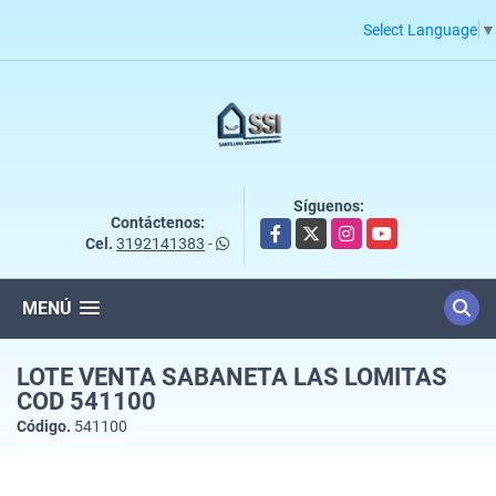
Select Language
▼
Síguenos:
Contáctenos:
Facebook
X
Instagram
YouTube
Cel.
3192141383
-
MENÚ
LOTE VENTA SABANETA LAS LOMITAS
COD 541100
Código.
541100