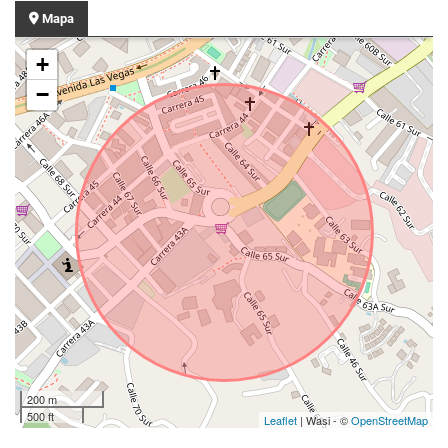
Mapa
+
−
200 m
500 ft
Leaflet
| Wasi - ©
OpenStreetMap