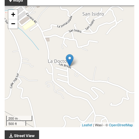
Mapa
+
−
200 m
500 ft
Leaflet
| Wasi - ©
OpenStreetMap
Street View