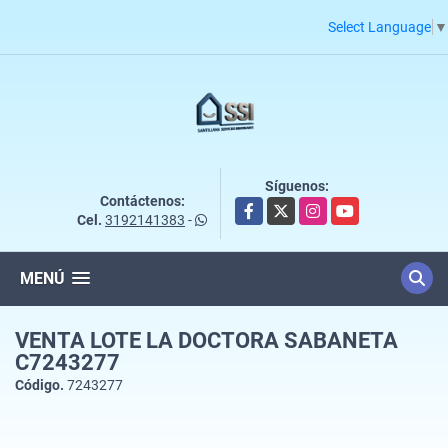
Select Language
▼
Síguenos:
Contáctenos:
Facebook
X
Instagram
YouTube
Cel.
3192141383
-
MENÚ
VENTA LOTE LA DOCTORA SABANETA
C7243277
Código.
7243277