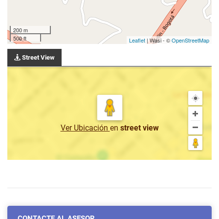
200 m
500 ft
Leaflet
| Wasi - ©
OpenStreetMap
Street View
Ver Ubicación
en
street view
CONTACTE AL ASESOR