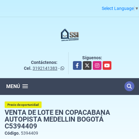
Select Language
▼
Síguenos:
Contáctenos:
Facebook
X
Instagram
YouTube
Cel.
3192141383
-
MENÚ
Precio de oportunidad
VENTA DE LOTE EN COPACABANA
AUTOPISTA MEDELLIN BOGOTÁ
C5394409
Código.
5394409