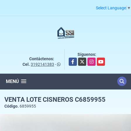
Select Language
▼
Síguenos:
Contáctenos:
Facebook
X
Instagram
YouTube
Cel.
3192141383
-
MENÚ
VENTA LOTE CISNEROS C6859955
Código.
6859955