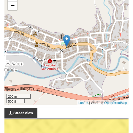
−
200 m
500 ft
Leaflet
| Wasi - ©
OpenStreetMap
Street View