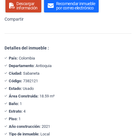
Descargar
Recomendar inmueble
información
por correo electrónico
Compartir
Detalles del inmueble :
País:
Colombia
Departamento:
Antioquia
Ciudad:
Sabaneta
Código:
7382121
Estado:
Usado
Área Construida:
18.59 m²
Baño:
1
Estrato:
4
Piso:
1
Año construcción:
2021
Tipo de inmueble:
Local