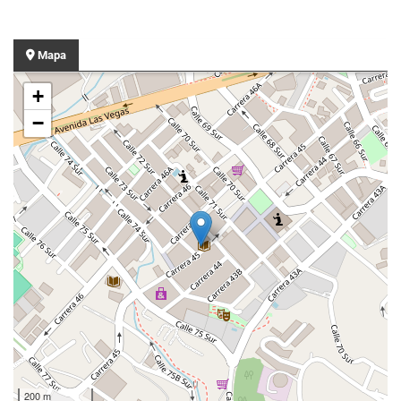
Mapa
+
−
200 m