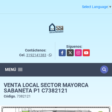
Select Language
▼
Síguenos:
Contáctenos:
Facebook
X
Instagram
YouTube
Cel.
3192141383
-
MENÚ
VENTA LOCAL SECTOR MAYORCA
SABANETA P1 C7382121
Código.
7382121