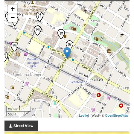
+
−
200 m
500 ft
Leaflet
| Wasi - ©
OpenStreetMap
Street View