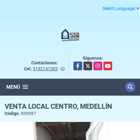
Select Language
▼
Síguenos:
Contáctenos:
Facebook
X
Instagram
YouTube
Cel.
3192141383
-
MENÚ
VENTA LOCAL CENTRO, MEDELLÍN
Código.
839087