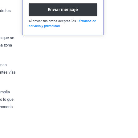
Enviar mensaje
 de tus
s
Al enviar tus datos aceptas los
Términos de
servicio y privacidad
lo que se
na zona
r es
ntes vías
amplia
o lo que
nocerlo