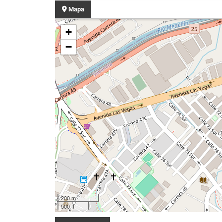
Mapa
+
−
200 m
500 ft