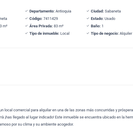
Departamento:
Antioquia
Ciudad:
Sabaneta
neta
Código:
7411429
Estado:
Usado
3 m²
Área Privada:
83 m²
Baño:
1
Tipo de inmueble:
Local
Tipo de negocio:
Alquiler
un local comercial para alquilar en una de las zonas más concurridas y próspera
urrà ¡has llegado al lugar indicado! Este inmueble se encuentra ubicado en la he
amoso por su clima y su ambiente acogedor.