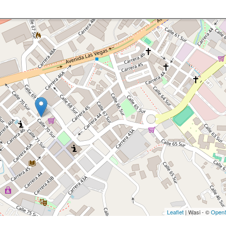
Leaflet
| Wasi - ©
OpenS