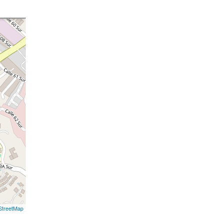
treetMap