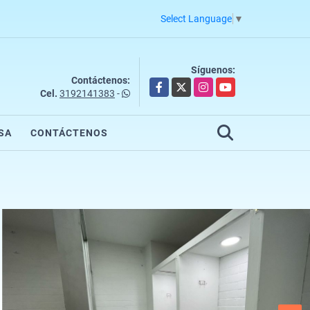
Select Language
▼
Síguenos:
Contáctenos:
Facebook
X
Instagram
YouTube
Cel.
3192141383
-
SA
CONTÁCTENOS