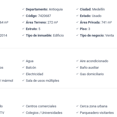
Departamento:
Antioquia
Ciudad:
Medellín
Código:
7420687
Estado:
Usado
64 m²
Área Terreno:
272 m²
Área Privada:
741 m²
Estrato:
5
Piso:
3
2014
Tipo de inmueble:
Edificio
Tipo de negocio:
Venta
Agua
Aire acondicionado
dos
Balcón
Baño auxiliar
Electricidad
Gas domiciliario
 / mármol
Sala de usos múltiples
do
Centros comerciales
Cerca zona urbana
 TV
Colegios / Universidades
Parqueadero visitantes