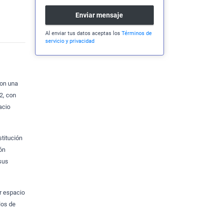
Enviar mensaje
Al enviar tus datos aceptas los
Términos de
servicio y privacidad
con una
2, con
acio
stitución
ón
sus
r espacio
los de