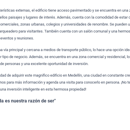
terísticas externas, el edificio tiene acceso pavimentado y se encuentra en una
bellos paisajes y lugares de interés. Además, cuenta con la comodidad de estar 
omerciales, zonas urbanas, colegios y universidades de renombre. Se pueden ut
arqueadero para visitantes. También cuenta con un salón comunal y una hermo
 eventos y reuniones.
a vía principal y cercana a medios de transporte público, lo hace una opción idea
er tipo de negocio. Además, se encuentra en una zona comercial y residencial, l
o de personas y una excelente oportunidad de inversión.
idad de adquirir este magnífico edificio en Medellín, una ciudad en constante cr
anos para más información y agenda una visita para conocerlo en persona. ¡No t
 una inversión inteligente en esta hermosa propiedad!
da es nuestra razón de ser"