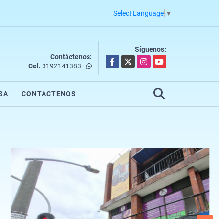
Select Language
▼
Síguenos:
Contáctenos:
Facebook
X
Instagram
YouTube
Cel.
3192141383
-
SA
CONTÁCTENOS