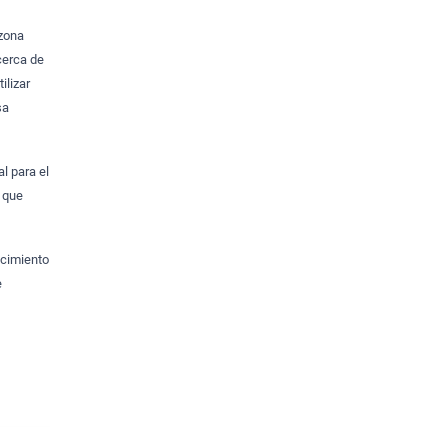
 zona
cerca de
ilizar
sa
l para el
o que
ecimiento
e