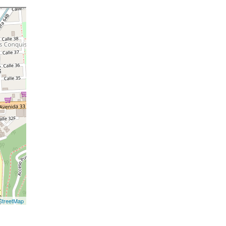
treetMap