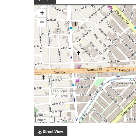
+
−
200 m
500 ft
Street View