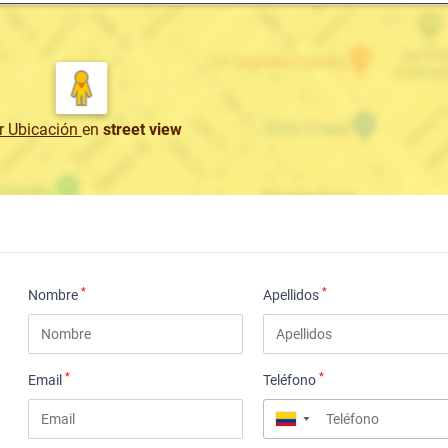
r Ubicación
en
street view
*
*
Nombre
Apellidos
*
*
Email
Teléfono
▼