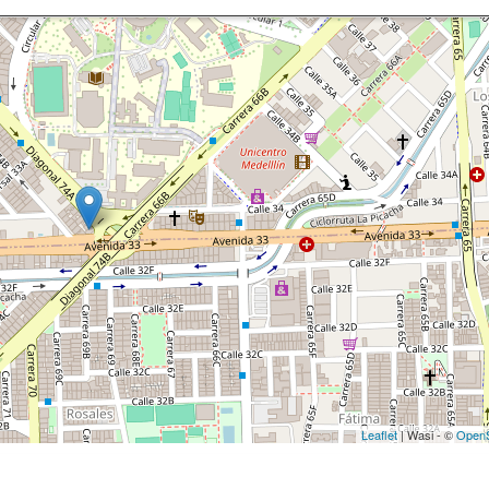
Leaflet
| Wasi - ©
OpenS