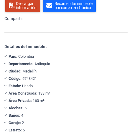
Descargar
Recomendar inmueble
información
por correo electrónico
Compartir
Detalles del inmueble :
País:
Colombia
Departamento:
Antioquia
Ciudad:
Medellín
Código:
6743421
Estado:
Usado
Área Construida:
133 m²
Área Privada:
160 m²
Alcobas:
5
Baños:
4
Garaje:
2
Estrato:
5