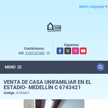
Select Language
▼
Síguenos:
Contáctenos:
Facebook
X
Instagram
YouTube
Cel.
3192141383
-
MENÚ
VENTA DE CASA UNIFAMILIAR EN EL
ESTADIO- MEDELLÍN C 6743421
Código.
6743421