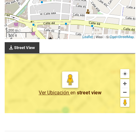
200 m
500 ft
Leaflet
| Wasi - ©
OpenStreetMap
Street View
Ver Ubicación
en
street view