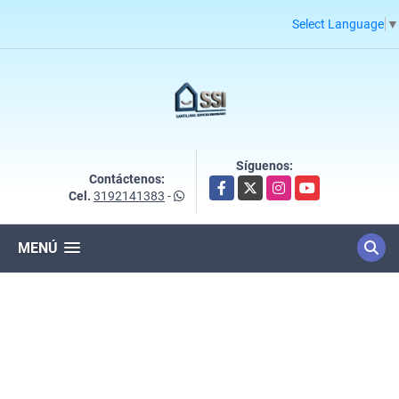
Select Language
▼
Síguenos:
Contáctenos:
Facebook
X
Instagram
YouTube
Cel.
3192141383
-
MENÚ