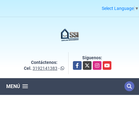
Select Language
▼
Síguenos:
Contáctenos:
Facebook
X
Instagram
YouTube
Cel.
3192141383
-
MENÚ