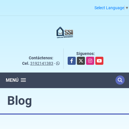
Select Language
▼
Síguenos:
Contáctenos:
Facebook
X
Instagram
YouTube
Cel.
3192141383
-
MENÚ
Blog