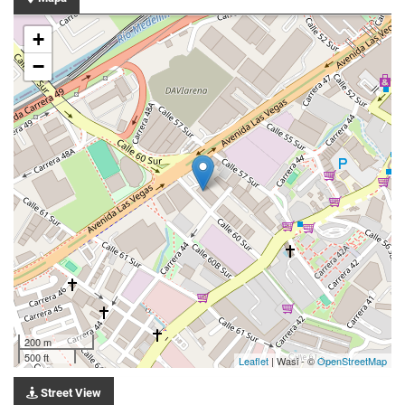
+
−
200 m
500 ft
Leaflet
| Wasi - ©
OpenStreetMap
Street View