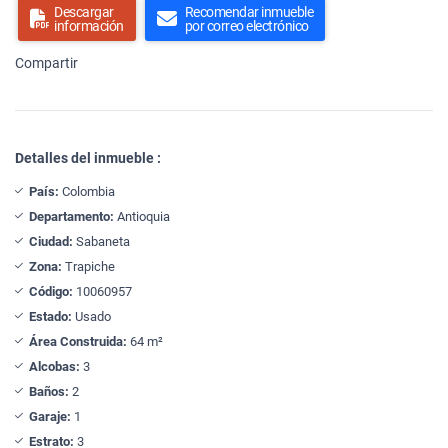
Descargar
Recomendar inmueble
información
por correo electrónico
Compartir
Detalles del inmueble :
País:
Colombia
Departamento:
Antioquia
Ciudad:
Sabaneta
Zona:
Trapiche
Código:
10060957
Estado:
Usado
Área Construida:
64 m²
Alcobas:
3
Baños:
2
Garaje:
1
Estrato:
3