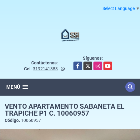
Select Language
▼
Síguenos:
Contáctenos:
Facebook
X
Instagram
YouTube
Cel.
3192141383
-
MENÚ
VENTO APARTAMENTO SABANETA EL
TRAPICHE P1 C. 10060957
Código.
10060957