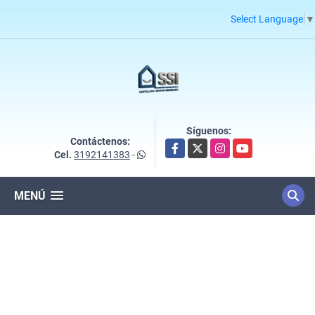
Select Language
▼
Síguenos:
Contáctenos:
Facebook
X
Instagram
YouTube
Cel.
3192141383
-
MENÚ