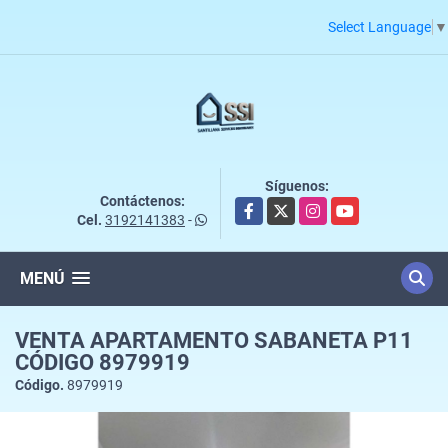
Select Language
▼
Síguenos:
Contáctenos:
Facebook
X
Instagram
YouTube
Cel.
3192141383
-
MENÚ
VENTA APARTAMENTO SABANETA P11
CÓDIGO 8979919
Código.
8979919