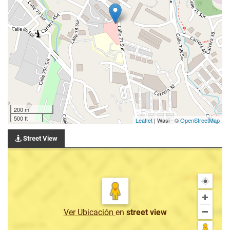
200 m
500 ft
Leaflet
| Wasi - ©
OpenStreetMap
Street View
Ver Ubicación
en
street view