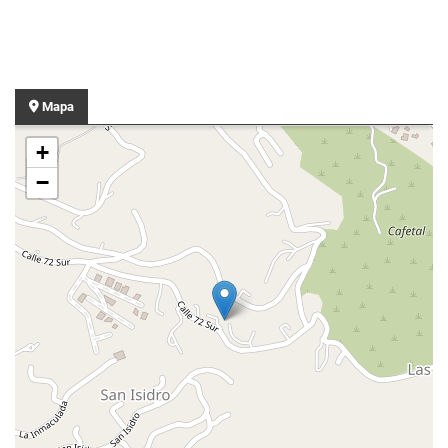
Mapa
+
−