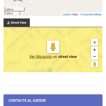
200 m
500 ft
Leaflet
| Wasi - ©
OpenStreetMap
Street View
Ver Ubicación
en
street view
CONTACTE AL ASESOR