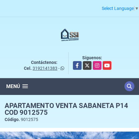
Select Language
▼
Síguenos:
Contáctenos:
Facebook
X
Instagram
YouTube
Cel.
3192141383
-
MENÚ
APARTAMENTO VENTA SABANETA P14
COD 9012575
Código.
9012575