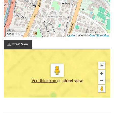
200 m
500 ft
Leaflet
| Wasi - ©
OpenStreetMap
Street View
Ver Ubicación
en
street view