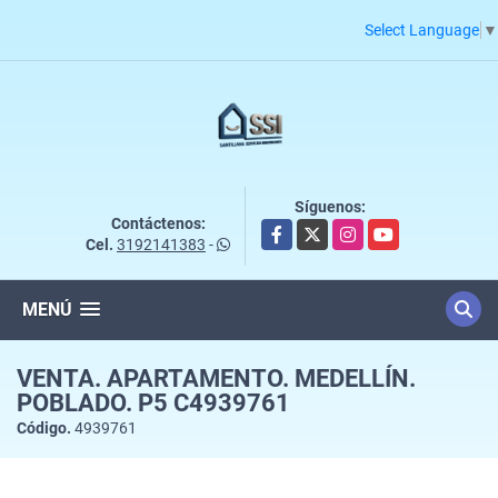
Select Language
▼
Síguenos:
Contáctenos:
Facebook
X
Instagram
YouTube
Cel.
3192141383
-
MENÚ
VENTA. APARTAMENTO. MEDELLÍN.
POBLADO. P5 C4939761
Código.
4939761