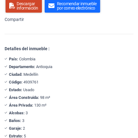
Descargar
Recomendar inmueble
información
por correo electrónico
Compartir
Detalles del inmueble :
País:
Colombia
Departamento:
Antioquia
Ciudad:
Medellín
Código:
4939761
Estado:
Usado
Área Construida:
98 m²
Área Privada:
130 m²
Alcobas:
3
Baños:
3
Garaje:
2
Estrato:
5