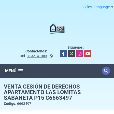
Select Language
▼
Síguenos:
Contáctenos:
Facebook
X
Instagram
YouTube
Cel.
3192141383
-
MENÚ
VENTA CESIÓN DE DERECHOS
APARTAMENTO LAS LOMITAS
SABANETA P15 C6663497
Código.
6663497