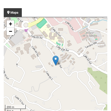
Mapa
+
−
200 m
500 ft