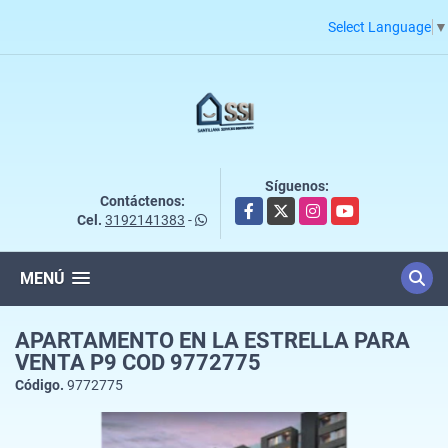
Select Language
▼
Síguenos:
Contáctenos:
Facebook
X
Instagram
YouTube
Cel.
3192141383
-
MENÚ
APARTAMENTO EN LA ESTRELLA PARA
VENTA P9 COD 9772775
Código.
9772775