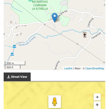
200 m
500 ft
Leaflet
| Wasi - ©
OpenStreetMap
Street View