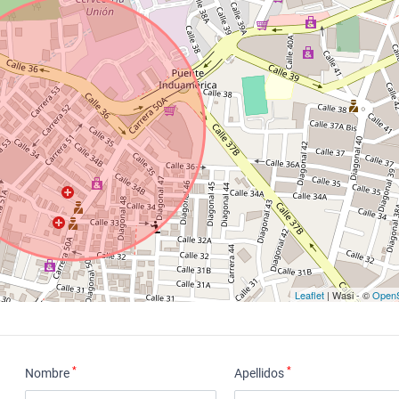
Leaflet
| Wasi - ©
OpenS
*
*
Nombre
Apellidos