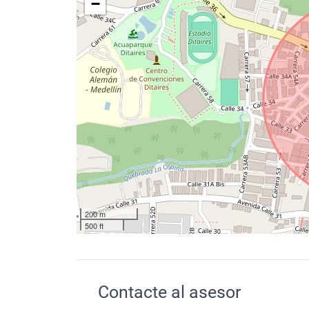
−
200 m
500 ft
Contacte al asesor