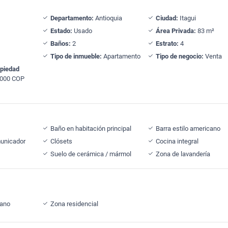
Departamento:
Antioquia
Ciudad:
Itagui
Estado:
Usado
Área Privada:
83 m²
Baños:
2
Estrato:
4
Tipo de inmueble:
Apartamento
Tipo de negocio:
Venta
opiedad
000 COP
Baño en habitación principal
Barra estilo americano
municador
Clósets
Cocina integral
Suelo de cerámica / mármol
Zona de lavandería
cano
Zona residencial