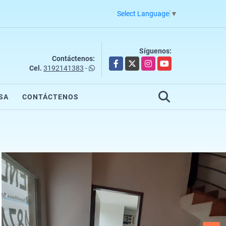
Select Language
▼
Síguenos:
Contáctenos:
Facebook
X
Instagram
YouTube
Cel.
3192141383
-
SA
CONTÁCTENOS