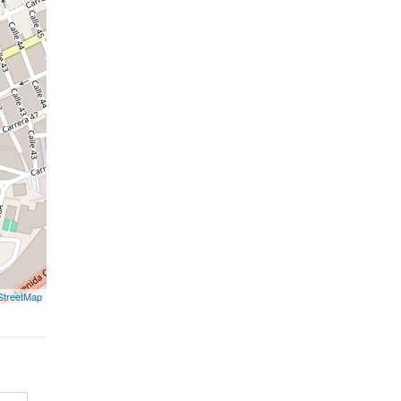
treetMap