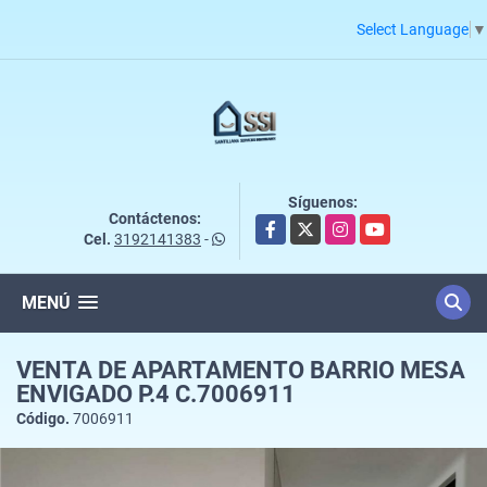
Select Language
▼
Síguenos:
Contáctenos:
Facebook
X
Instagram
YouTube
Cel.
3192141383
-
MENÚ
VENTA DE APARTAMENTO BARRIO MESA
ENVIGADO P.4 C.7006911
Código.
7006911