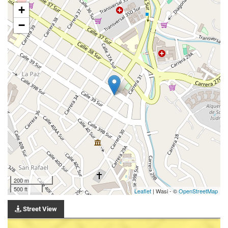
+
−
200 m
500 ft
Leaflet
| Wasi - ©
OpenStreetMap
Street View