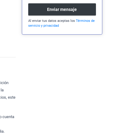
Enviar mensaje
Al enviar tus datos aceptas los
Términos de
servicio y privacidad
ición
 la
cios, este
to cuenta
ia.