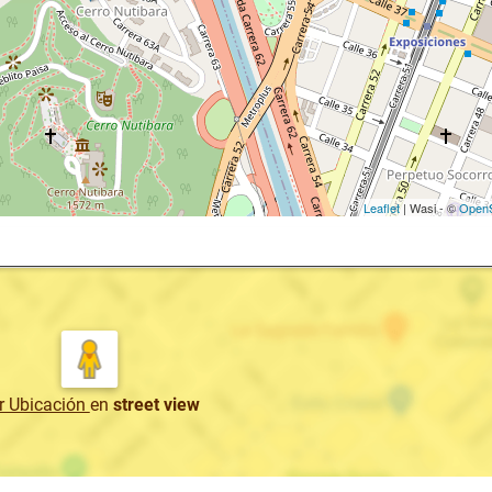
Leaflet
| Wasi - ©
OpenS
r Ubicación
en
street view