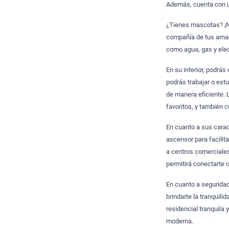
Además, cuenta con un
¿Tienes mascotas? ¡N
compañía de tus amad
como agua, gas y elec
En su interior, podrás
podrás trabajar o est
de manera eficiente. 
favoritos, y también 
En cuanto a sus cara
ascensor para facilit
a centros comerciales
permitirá conectarte 
En cuanto a seguridad,
brindarte la tranquili
residencial tranquila
moderna.