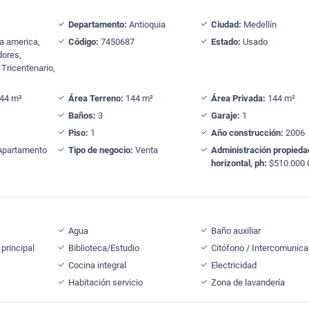
Departamento:
Antioquia
Ciudad:
Medellín
a america,
Código:
7450687
Estado:
Usado
dores,
 Tricentenario,
44 m²
Área Terreno:
144 m²
Área Privada:
144 m²
Baños:
3
Garaje:
1
Piso:
1
Año construcción:
2006
partamento
Tipo de negocio:
Venta
Administración propieda
horizontal, ph:
$510.000
Agua
Baño auxiliar
principal
Biblioteca/Estudio
Citófono / Intercomunica
Cocina integral
Electricidad
Habitación servicio
Zona de lavandería