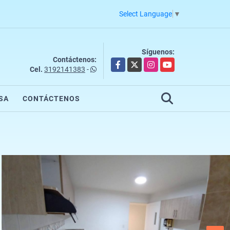
Select Language
▼
Síguenos:
Contáctenos:
Facebook
X
Instagram
YouTube
Cel.
3192141383
-
SA
CONTÁCTENOS