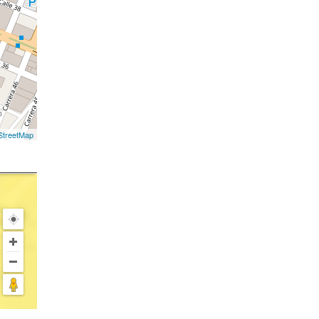
treetMap