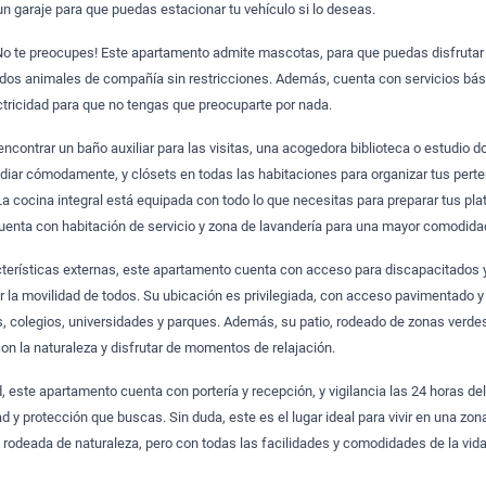
 garaje para que puedas estacionar tu vehículo si lo deseas.
o te preocupes! Este apartamento admite mascotas, para que puedas disfrutar 
os animales de compañía sin restricciones. Además, cuenta con servicios bá
tricidad para que no tengas que preocuparte por nada.
 encontrar un baño auxiliar para las visitas, una acogedora biblioteca o estudio 
udiar cómodamente, y clósets en todas las habitaciones para organizar tus pert
La cocina integral está equipada con todo lo que necesitas para preparar tus pla
cuenta con habitación de servicio y zona de lavandería para una mayor comodida
cterísticas externas, este apartamento cuenta con acceso para discapacitados 
ar la movilidad de todos. Su ubicación es privilegiada, con acceso pavimentado 
, colegios, universidades y parques. Además, su patio, rodeado de zonas verdes
con la naturaleza y disfrutar de momentos de relajación.
 este apartamento cuenta con portería y recepción, y vigilancia las 24 horas del
dad y protección que buscas. Sin duda, este es el lugar ideal para vivir en una zon
 y rodeada de naturaleza, pero con todas las facilidades y comodidades de la vid