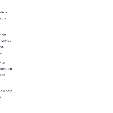
de la
sicos
donde
enencias
tos
d.
y un
y cercano
, te
 día para
a
a